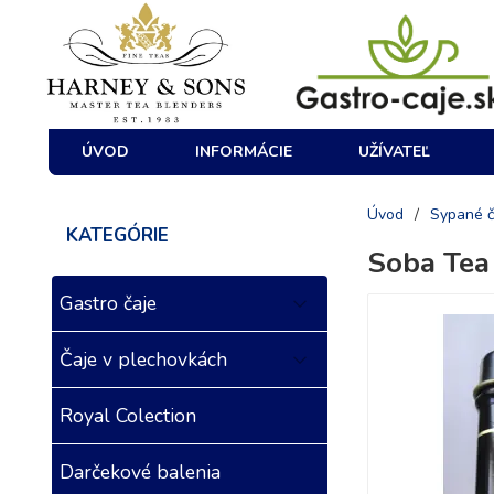
ÚVOD
INFORMÁCIE
UŽÍVATEĽ
Úvod
/
Sypané č
KATEGÓRIE
Soba Tea
Gastro čaje
Čaje v plechovkách
Royal Colection
Darčekové balenia