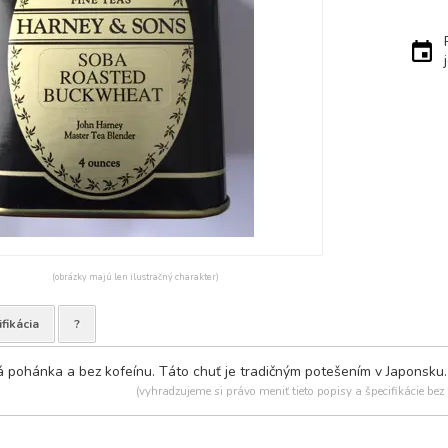
(obrázky majú len ilustračný charakter)
fikácia
?
 pohánka a bez kofeínu. Táto chuť je tradičným potešením v Japonsku. Ú
(vyhradzujeme si právo meniť tieto popisy a špecifikácie bez