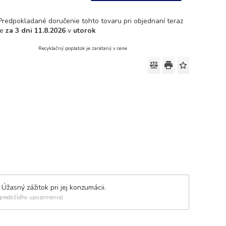
Predpokladané doručenie tohto tovaru pri objednaní teraz
je
za 3 dni
11.8.2026
v
utorok
Recyklačný poplatok je zarátaný v cene
žasný zážitok pri jej konzumácii.
 predošlého upozornenia)