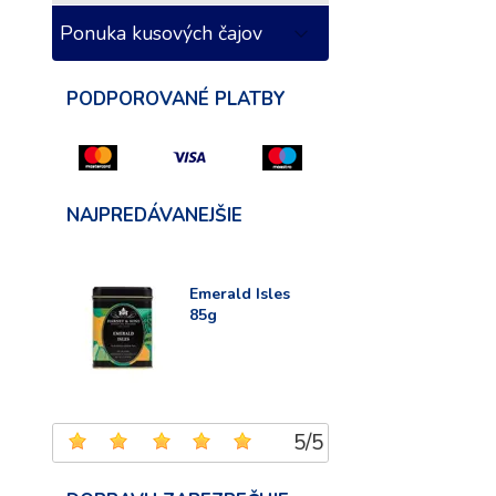
Ponuka kusových čajov
PODPOROVANÉ PLATBY
NAJPREDÁVANEJŠIE
Emerald Isles
85g
5
/
5