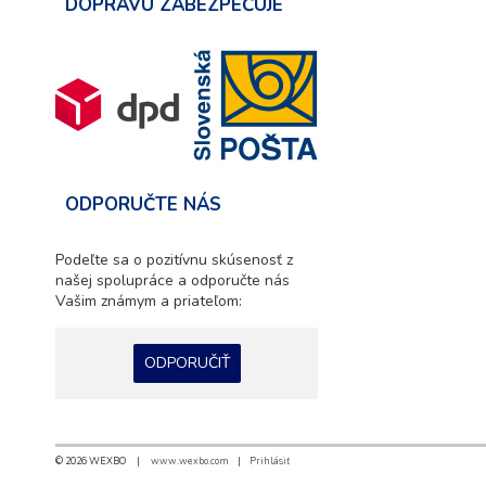
DOPRAVU ZABEZPEČUJE
ODPORUČTE NÁS
Podeľte sa o pozitívnu skúsenosť z
našej spolupráce a odporučte nás
Vašim známym a priateľom:
ODPORUČIŤ
© 2026 WEXBO |
www.wexbo.com
|
Prihlásiť