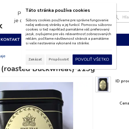
Táto stránka používa cookies
Pri nákupe nad 39€
je doprava
ZADARMO
Súbory cookies používame pre správne fungovanie
našej webovej stránky a jej funkcií. Pomocou súborov
cookies si tiež napríklad pamätáme váš preferovaný
jazyk, zvyšujeme pre vás relevantnosť zobrazovaných
reklám, počítame návštevnosť stránok a pamätáme
KONTAKT
si vaše nastavenia vykonané na stránke.
aje
POVOLIŤ VŠETKO
Zakázať
Prispôsobiť
 (roasted Buckwheat) 113g
ID pro
Cena