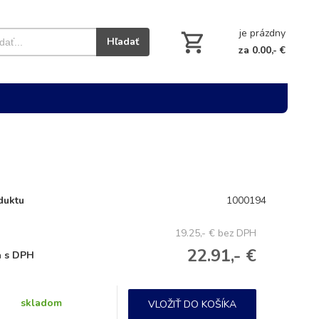
je prázdny
Hľadať
za 0.00,- €
duktu
1000194
19.25,- €
bez DPH
22.91,- €
 s DPH
skladom
VLOŽIŤ DO KOŠÍKA