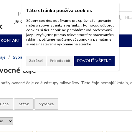
Táto stránka používa cookies
Pri nákupe nad 39€
je doprava
ZADARMO
Súbory cookies používame pre správne fungovanie
našej webovej stránky a jej funkcií. Pomocou súborov
cookies si tiež napríklad pamätáme váš preferovaný
jazyk, zvyšujeme pre vás relevantnosť zobrazovaných
reklám, počítame návštevnosť stránok a pamätáme
KONTAKT
si vaše nastavenia vykonané na stránke.
aje
/
Sypané ovocné čaje
POVOLIŤ VŠETKO
Zakázať
Prispôsobiť
vocné čaje
 našly ovocné čaje celé zástupy milovníkov. Tieto čaje nemajúí kofein, 
Cena
Štítok
Výrobca