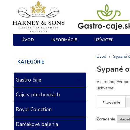
ÚVOD
INFORMÁCIE
UŽÍVATEĽ
Úvod
/
Sypané č
KATEGÓRIE
Sypané o
Gastro čaje
V strednej Evrope
úchvatne.
Čaje v plechovkách
Filtrovanie
Royal Colection
Zoradenie
Darčekové balenia