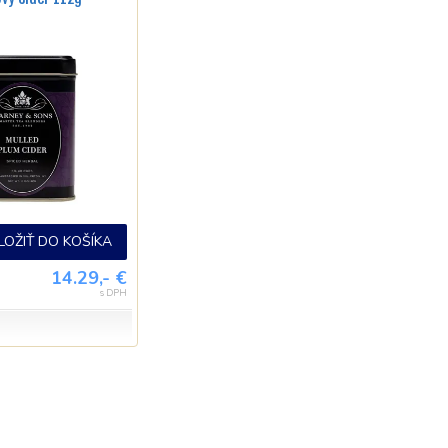
LOŽIŤ DO KOŠÍKA
14.29,- €
s DPH