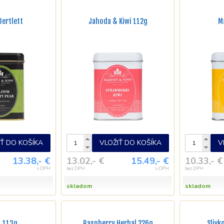
Bertlett
Jahoda & Kiwi 112g
M
IŤ DO KOŠÍKA
VLOŽIŤ DO KOŠÍKA
V
13.38,- €
13.02,- €
15.49,- €
10.33,- €
s DPH
bez DPH
s DPH
bez DPH
skladom
skladom
, 113g
Raspberry Herbal 226g
Slivk