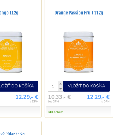
ango 112g
Orange Passion Fruit 112g
LOŽIŤ DO KOŠÍKA
VLOŽIŤ DO KOŠÍKA
12.29,- €
10.33,- €
12.29,- €
s DPH
bez DPH
s DPH
skladom
ový Cíder 112g