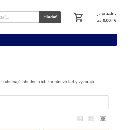
je prázdny
Hľadať
za 0.00,- €
ale chutnajú lahodne a ich karmínové farby vyzerajú