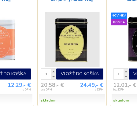
NOVINKA
BOMBA
IŤ DO KOŠÍKA
VLOŽIŤ DO KOŠÍKA
V
12.29,- €
20.58,- €
24.49,- €
12.01,- €
s DPH
bez DPH
s DPH
bez DPH
skladom
skladom