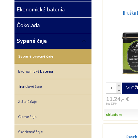
Ekonomické balenia
Hruška 
Čokoláda
Sypané čaje
Sypané ovocné čaje
Ekonomické balenia
Trendové čaje
VLOŽ
11.24,- €
Zelené čaje
bez DPH
skladom
Čierne čaje
Škoricové čaje
Peach