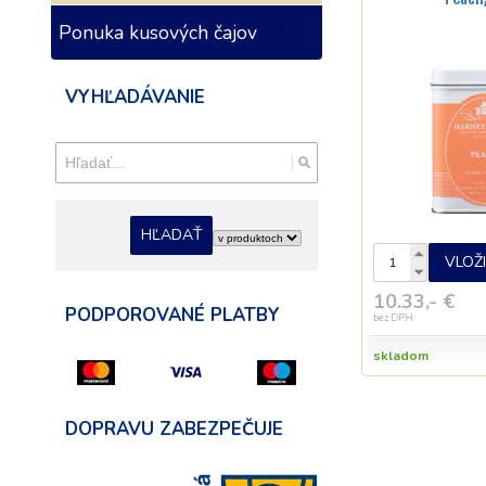
Ponuka kusových čajov
VYHĽADÁVANIE
HĽADAŤ
VLOŽ
10.33,- €
PODPOROVANÉ PLATBY
bez DPH
skladom
DOPRAVU ZABEZPEČUJE