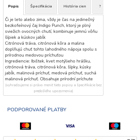
Popis
Špecifikácia
História cien
?
Či je leto alebo zima, vždy je čas na jedinečný
bezkofeínový čaj Indigo Punch, ktorý je plný
sviežich ovocných chutí, kombinuje jemnú vôňu
šípiek a kúskov jabĺk
Citrónová tráva, citrónová kôra a malina
doplňujú chuť tohto lahodného nápoja spolu s
prírodnou medovou príchuťou
Ingrediencie: Ibištek, kvet motýlieho hrášku,
citrónová tráva, citrónová kôra, šípky, kúsky
jabĺk, malinová príchuť, medová príchuť, suchá
malinová príchuť. Obsahuje prírodní príchute
(vyhradzujeme si právo meniť tieto popisy a špecifikácie bez
predošlého upozornenia)
PODPOROVANÉ PLATBY