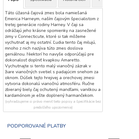
Táto úžasná čajová zmes bola namiešaná
Emerica Harneym, naším čajovým špecialistom z
tretej generácie rodiny Harney. V čaji sa
odrážajú jeho krásne spomienky na zasnežené
zimy v Connecticute, ktoré si tak môžeme
vychutnať aj my ostatní. Ľudia tento čaj milujú,
mnoho z nich nazýva túto zmes doslova
geniálnou. Niektorí ho navyše odporúčajú pre
dokonalosť doplniť kvapkou Amaretto.
Vychutnajte si tento malý vianočný zázrak v
žiare vianočných svetiel s padajúcim snehom za
oknom. Dúšek tejto hrejivej a orechovej zmesi
vytvoria dokonalú vianočnú atmosféru. Ručne
zbieraný biely čaj ochutený mandľami, vanilkou a
kardamónom je ešte doplnený harmančekom.
(vyhradzujeme si právo meniť tieto popisy a špecifikácie bez
predošlého upozornenia)
PODPOROVANÉ PLATBY