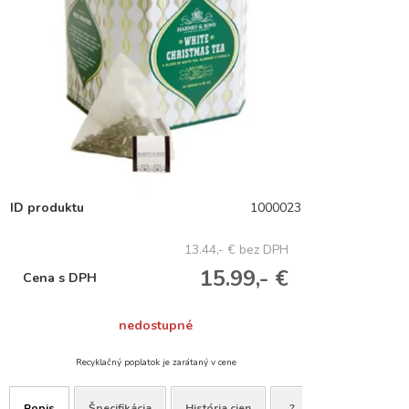
ID produktu
1000023
13.44,- €
bez DPH
15.99,- €
Cena s DPH
nedostupné
Recyklačný poplatok je zarátaný v cene
Popis
Špecifikácia
História cien
?