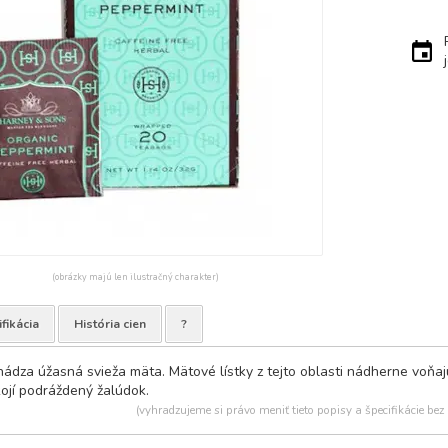
(obrázky majú len ilustračný charakter)
fikácia
História cien
?
dza úžasná svieža mäta. Mätové lístky z tejto oblasti nádherne voňajú
ojí podráždený žalúdok.
(vyhradzujeme si právo meniť tieto popisy a špecifikácie bez