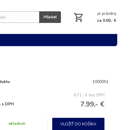
je prázdny
Hľadať
za 0.00,- €
duktu
1000051
6.71,- €
bez DPH
7.99,- €
 s DPH
skladom
VLOŽIŤ DO KOŠÍKA