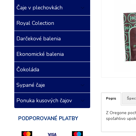
Čaje v plechovkách
Royal Colection
Darčekové balenia
Ekonomické balenia
Čokoláda
Sypané čaje
Popis
Špeci
Ponuka kusových čajov
Z Oregone pochá
PODPOROVANÉ PLATBY
spoľahlivo upok