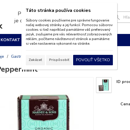
Táto stránka používa cookies
Pri nákupe nad 39€
je doprava
ZADARMO
Súbory cookies používame pre správne fungovanie
našej webovej stránky a jej funkcií. Pomocou súborov
cookies si tiež napríklad pamätáme váš preferovaný
jazyk, zvyšujeme pre vás relevantnosť zobrazovaných
reklám, počítame návštevnosť stránok a pamätáme
KONTAKT
si vaše nastavenia vykonané na stránke.
aje
/
Gastro čaje premium
POVOLIŤ VŠETKO
Zakázať
Prispôsobiť
Peppermint
ID pro
Cena