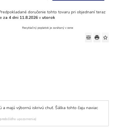
Predpokladané doručenie tohto tovaru pri objednaní teraz
je
za 4 dni
11.8.2026
v
utorok
Recyklačný poplatok je zarátaný v cene
 a majú výbornú iskrivú chuť. Šálka tohto čaju naviac
 predošlého upozornenia)