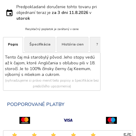
Predpokladané doručenie tohto tovaru pri
objednaní teraz je
za 3 dni
11.8.2026
v
utorok
Recyklačný poplatok je zarátaný v cene
Popis
Špecifikácia
História cien
?
Tento čaj má starobylý pôvod. Jeho stopy vedú
až k čajom, ktoré Angličania s obľubou pili v 18.
storočí. Je to 100% čínsky čierny čaj Keemum,
výborný s mliekom a cukrom.
(vyhradzujeme si právo meniť tieto popisy a špecifikácie bez
predošlého upozornenia)
PODPOROVANÉ PLATBY
5
/
5