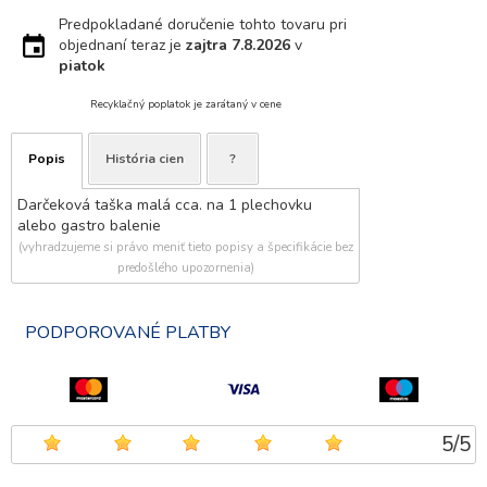
Predpokladané doručenie tohto tovaru pri
objednaní teraz je
zajtra
7.8.2026
v
piatok
Recyklačný poplatok je zarátaný v cene
Popis
História cien
?
Darčeková taška malá cca. na 1 plechovku
alebo gastro balenie
(vyhradzujeme si právo meniť tieto popisy a špecifikácie bez
predošlého upozornenia)
PODPOROVANÉ PLATBY
5
/
5