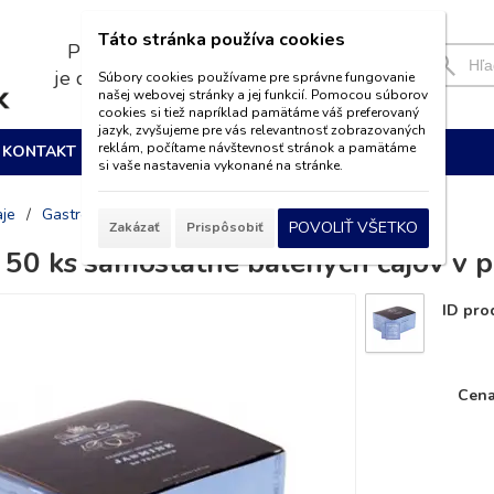
Táto stránka používa cookies
Pri nákupe nad 39€
je doprava
ZADARMO
Súbory cookies používame pre správne fungovanie
našej webovej stránky a jej funkcií. Pomocou súborov
cookies si tiež napríklad pamätáme váš preferovaný
jazyk, zvyšujeme pre vás relevantnosť zobrazovaných
reklám, počítame návštevnosť stránok a pamätáme
KONTAKT
si vaše nastavenia vykonané na stránke.
aje
/
Gastro čaje Raňajkové
POVOLIŤ VŠETKO
Zakázať
Prispôsobiť
 50 ks samostatne balených čajov v 
ID pro
Cena