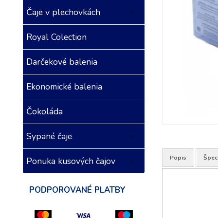
Čaje v plechovkách
Royal Colection
Darčekové balenia
Ekonomické balenia
Čokoláda
Sypané čaje
Popis
Špeci
Ponuka kusových čajov
PODPOROVANÉ PLATBY