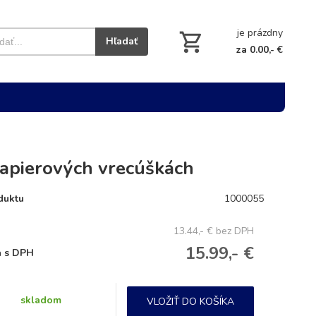
je prázdny
Hľadať
za 0.00,- €
papierových vrecúškách
duktu
1000055
13.44,- €
bez DPH
15.99,- €
 s DPH
skladom
VLOŽIŤ DO KOŠÍKA