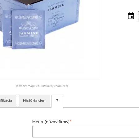
(obrázky majú len ilustračný charakter)
fikácia
História cien
?
Meno (názov firmy)
*