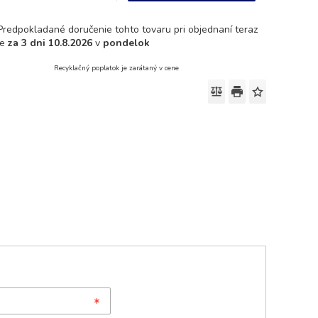
Predpokladané doručenie tohto tovaru pri objednaní teraz
je
za 3 dni
10.8.2026
v
pondelok
Recyklačný poplatok je zarátaný v cene