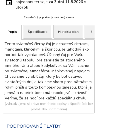
objednaní teraz je
za 3 dni
11.8.2026
v
utorok
Recyklačný poplatok je zarátaný v cene
Popis
Špecifikácia
História cien
?
Tento sviatočný čierny čaj je ochutený citrusmi,
mandľami, klinčekmi a škoricou. Je lahodný ako
horúci, tak vychladený. Úžasný čaj pre Vašu
sviatočnú tabuľu, pre zahriatie za studeného
zimného rána alebo kedykoľvek sa Vám zacnie
po sviatočnej atmosférou inšpirovanej nápojom.
Chceli sme vyrobiť čaj, ktorý by bol oslavou
sviatočných dní, a tak sme skoro pred pätnástimi
rokmi prišli s touto komplexnou zmesou, ktorá je
jemná a napriek tomu má uspokojivú iskrivosť.
Veríme, že sa hodí pre každú špeciálnu chvíľu!
(vyhradzujeme si právo meniť tieto popisy a špecifikácie bez
predošlého upozornenia)
PODPOROVANÉ PLATBY