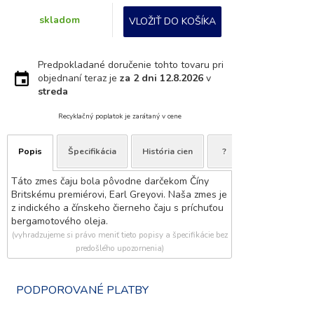
skladom
VLOŽIŤ DO KOŠÍKA
Predpokladané doručenie tohto tovaru pri
objednaní teraz je
za 2 dni
12.8.2026
v
streda
Recyklačný poplatok je zarátaný v cene
Popis
Špecifikácia
História cien
?
Táto zmes čaju bola pôvodne darčekom Číny
Britskému premiérovi, Earl Greyovi. Naša zmes je
z indického a čínskeho čierneho čaju s príchuťou
bergamotového oleja.
(vyhradzujeme si právo meniť tieto popisy a špecifikácie bez
predošlého upozornenia)
PODPOROVANÉ PLATBY