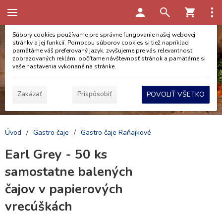
Táto stránka používa cookies
Súbory cookies používame pre správne fungovanie našej webovej
stránky a jej funkcií. Pomocou súborov cookies si tiež napríklad
pamätáme váš preferovaný jazyk, zvyšujeme pre vás relevantnosť
zobrazovaných reklám, počítame návštevnosť stránok a pamätáme si
vaše nastavenia vykonané na stránke.
Zakázať
Prispôsobiť
POVOLIŤ VŠETKO
Úvod
/
Gastro čaje
/
Gastro čaje Raňajkové
Earl Grey - 50 ks
samostatne balených
čajov v papierových
vrecúškách