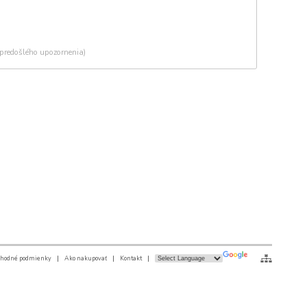
 predošlého upozornenia)
hodné podmienky
|
Ako nakupovať
|
Kontakt
|