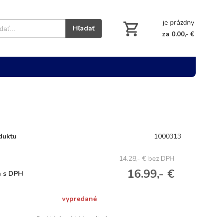
je prázdny
Hľadať
za 0.00,- €
duktu
1000313
14.28,- €
bez DPH
16.99,- €
 s DPH
vypredané