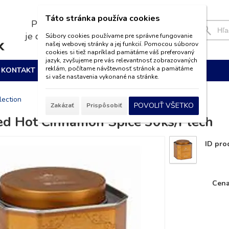
Táto stránka používa cookies
Pri nákupe nad 39€
je doprava
ZADARMO
Súbory cookies používame pre správne fungovanie
našej webovej stránky a jej funkcií. Pomocou súborov
cookies si tiež napríklad pamätáme váš preferovaný
jazyk, zvyšujeme pre vás relevantnosť zobrazovaných
reklám, počítame návštevnosť stránok a pamätáme
KONTAKT
si vaše nastavenia vykonané na stránke.
lection
POVOLIŤ VŠETKO
Zakázať
Prispôsobiť
ed Hot Cinnamon Spice 30ks/Plech
ID pro
Cena