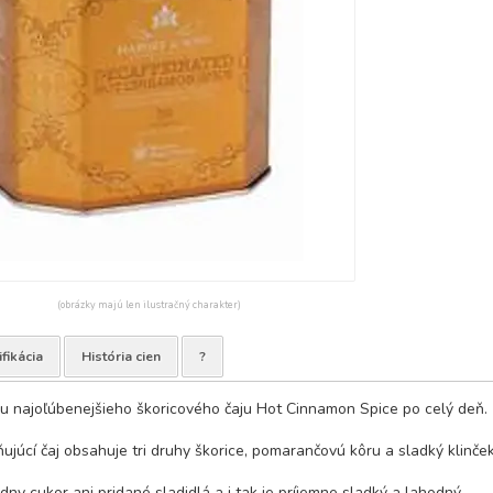
(obrázky majú len ilustračný charakter)
fikácia
História cien
?
ku najoľúbenejšieho škoricového čaju Hot Cinnamon Spice po celý deň.
ňujúcí čaj obsahuje tri druhy škorice, pomarančovú kôru a sladký klinček
adny cukor ani pridané sladidlá a i tak je príjemne sladký a lahodný.