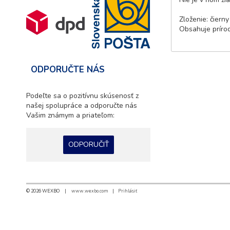
Zloženie: čierny
Obsahuje príro
ODPORUČTE NÁS
Podeľte sa o pozitívnu skúsenosť z
našej spolupráce a odporučte nás
Vašim známym a priateľom:
ODPORUČIŤ
© 2026 WEXBO |
www.wexbo.com
|
Prihlásiť