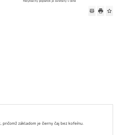
Recyklačný poplatok je zarátaný v cene
, pričomž základom je čierny čaj bez kofeínu.