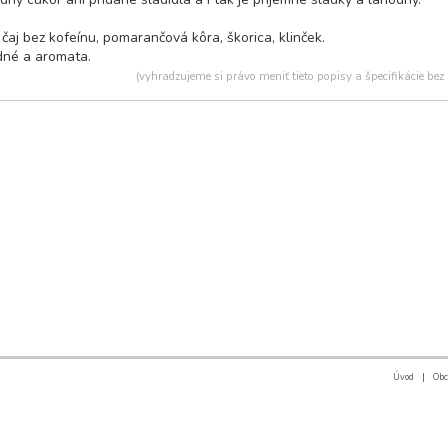
 čaj bez kofeínu, pomarančová kôra, škorica, klinček.
dné a aromata.
(vyhradzujeme si právo meniť tieto popisy a špecifikácie bez
Úvod
|
Obc