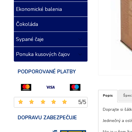
Ekonomické balenia
Čokoláda
Sypané čaje
Ponuka kusových čajov
PODPOROVANÉ PLATBY
Popis
Špeci
5
/
5
Doprajte si šál
DOPRAVU ZABEZPEČUJE
Jedinečný a osl
Nie je v ňom ži