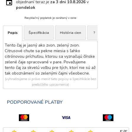
objednaní teraz je
za 3 dni
10.8.2026
v
pondelok
Recyklačný poplatok je zarátaný v cene
Popis
Špecifikácia
História cien
?
Tento čaj je jasný ako zvon, zelený zvon.
Citrusové chute sa pekne miesia s ľahko
citrónovou príchuťou, ktorou sa vyznačujú čínske
zelené čaje spracované v pare. Považujeme
tento čaj za skvelú voľbu pre tých, ktorí nie sú až
tak oboznámení so zelenými čajmi všeobecne.
(vyhradzujeme si právo meniť tieto popisy a špecifikácie bez
predošlého upozornenia)
PODPOROVANÉ PLATBY